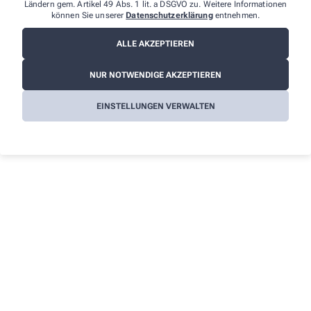
Ländern gem. Artikel 49 Abs. 1 lit. a DSGVO zu. Weitere Informationen
können Sie unserer
Datenschutzerklärung
entnehmen.
ALLE AKZEPTIEREN
Über uns
Informationen
Kontakt
Impressum
NUR NOTWENDIGE AKZEPTIEREN
Leistungen
Datenschutz
EINSTELLUNGEN VERWALTEN
AGB
Cookies
Barrierefreiheitserklärung
Wir legen großen Wert auf den Schutz Ihrer persönlichen
Daten und garantieren die sichere Übertragung durch eine SSL-
Verschlüsselung.