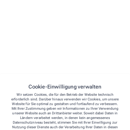
Menü
Startseite
Vorbestellen
Leistungen
Kontakt
Kontakt
Notdienst
Cookie-Einwilligung verwalten
Rathaus-Apotheke, Apotheker Tobias
Wir setzen Cookies, die für den Betrieb der Website technisch
Dietrich e.K.
erforderlich sind. Darüber hinaus verwenden wir Cookies, um unsere
Website für Sie optimal zu gestalten und fortlaufend zu verbessern.
Mit Ihrer Zustimmung geben wir Informationen zu Ihrer Verwendung
Rathausplatz 1
,
82031
Grünwald
unserer Website auch an Drittanbieter weiter. Soweit dabei Daten in
089 / 641 35 73
Ländern verarbeitet werden, in denen kein angemessenes
Datenschutzniveau besteht, stimmen Sie mit Ihrer Einwilligung zur
089 / 649 29 82
Nutzung dieser Dienste auch der Verarbeitung Ihrer Daten in diesen
service@apotheke-gruenwald.de